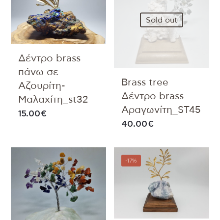
Sold out
Δέντρο brass
πάνω σε
Brass tree
Αζουρίτη-
Δέντρο brass
Μαλαχίτη_st32
Αραγωνίτη_ST45
15.00
€
40.00
€
-17%