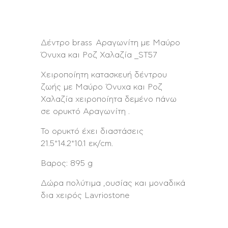
Δέντρο brass Αραγωνίτη με Μαύρο
Όνυχα και Ροζ Χαλαζία _ST57
Χειροποίητη κατασκευή δέντρου
ζωής με Μαύρο Όνυχα και Ροζ
Χαλαζία χειροποίητα δεμένο πάνω
σε ορυκτό Αραγωνίτη .
Το ορυκτό έχει διαστάσεις
21.5*14.2*10.1 εκ/cm.
Βαρος: 895 g
Δώρα πολύτιμα ,ουσίας και μοναδικά
δια χειρός Lavriostone