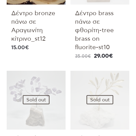
Δέντρο bronze
Δέντρο brass
πάνω σε
πάνω σε
Αραγωνίτη
φθορίτη-tree
κίτρινο_st12
brass on
fluorite-st10
15.00
€
29.00
€
35.00
€
Sold out
Sold out