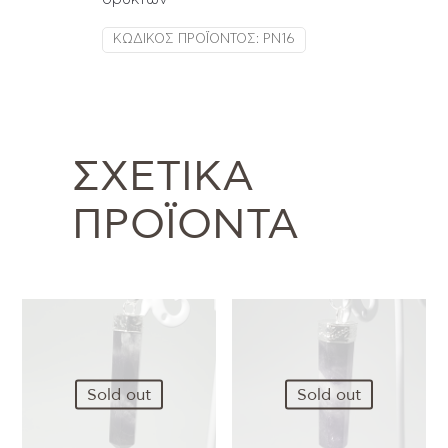
ΚΩΔΙΚΌΣ ΠΡΟΪΌΝΤΟΣ:
PN16
ΣΧΕΤΙΚΆ
ΠΡΟΪΌΝΤΑ
Sold out
Sold out