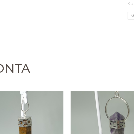
Κα
Κ
ΌΝΤΑ