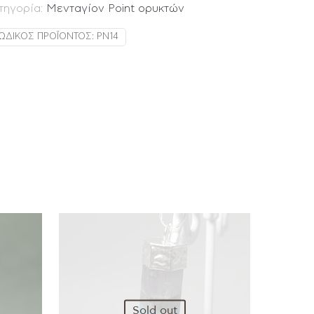
τηγορία:
Μενταγίον Point ορυκτών
ΩΔΙΚΌΣ ΠΡΟΪΌΝΤΟΣ:
PN14
Sold out