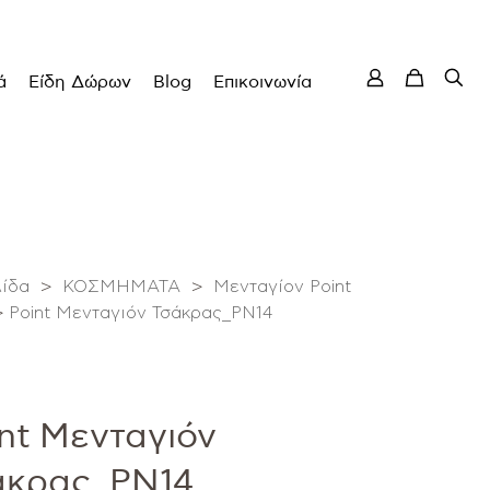
ά
Είδη Δώρων
Blog
Επικοινωνία
λίδα
>
ΚΟΣΜΗΜΑΤΑ
>
Μενταγίον Point
>
Point Μενταγιόν Τσάκρας_PN14
nt Μενταγιόν
άκρας_PN14