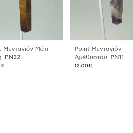
t Μενταγιόν Μάτι
Point Μενταγιόν
ρη_PN32
Αμέθυστου_PN11
0
€
12.00
€