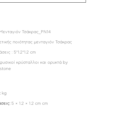
 Μενταγιόν Τσάκρας_PN14
ετικής ποιότητας μενταγιόν Τσάκρας
σεις : 5*1.2*1.2 cm
φυσικοί κρύσταλλοι και ορυκτά by
ostone
:
kg
σεις:
5 × 1.2 × 1.2 cm cm