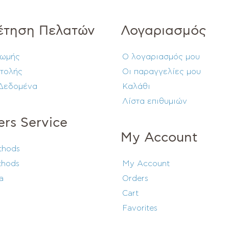
έτηση Πελατών
Λογαριασμός
ρωμής
Ο λογαριασμός μου
τολής
Οι παραγγελίες μου
Δεδομένα
Καλάθι
Λίστα επιθυμιών
rs Service
My Account
thods
thods
My Account
a
Orders
Cart
Favorites