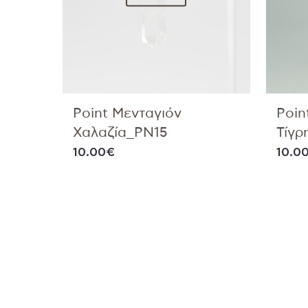
Point Μενταγιόν
Poin
Χαλαζία_PN15
Τίγ
10.00
€
10.0