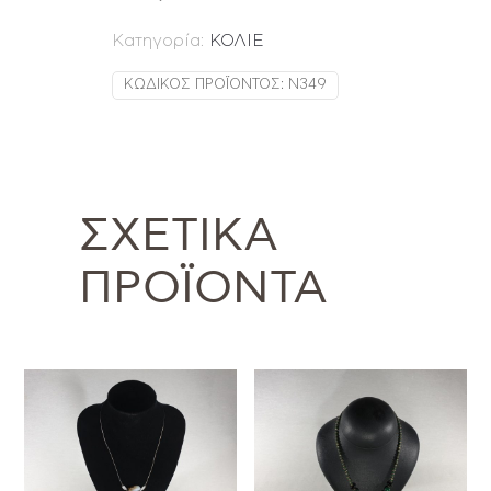
Κατηγορία:
ΚΟΛΙΕ
ΚΩΔΙΚΌΣ ΠΡΟΪΌΝΤΟΣ:
N349
ΣΧΕΤΙΚΆ
ΠΡΟΪΌΝΤΑ