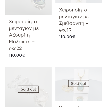
Χειροποίητο
μενταγιόν με
Χειροποίητο
Σμιθσονίτη –
μενταγιόν με
exc19
Αζουρίτη-
110.00
€
Μαλαχίτη –
exc22
110.00
€
Sold out
Sold out