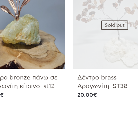
Sold out
ρο bronze πάνω σε
Δέντρο brass
ωνίτη κίτρινο_st12
Αραγωνίτη_ST38
€
20.00
€