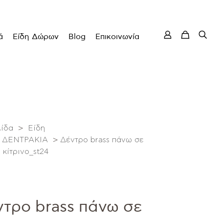
ά
Είδη Δώρων
Blog
Επικοινωνία
λίδα
>
Είδη
ΔΕΝΤΡΑΚΙΑ
>
Δέντρο brass πάνω σε
κίτρινο_st24
ντρο brass πάνω σε