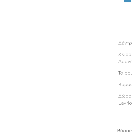
Δέντρ
Χειρο
Αραγω
Το ορυ
Βαρος
Δώρα 
Lavri
Βάρος