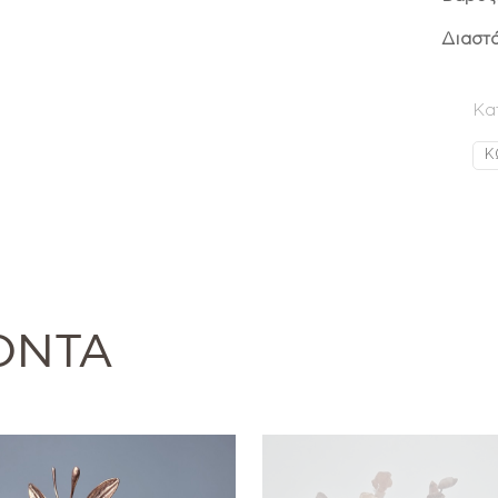
Διαστά
Κα
Κ
ΌΝΤΑ