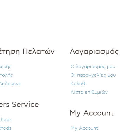
έτηση Πελατών
Λογαριασμός
ρωμής
Ο λογαριασμός μου
τολής
Οι παραγγελίες μου
Δεδομένα
Καλάθι
Λίστα επιθυμιών
rs Service
My Account
thods
thods
My Account