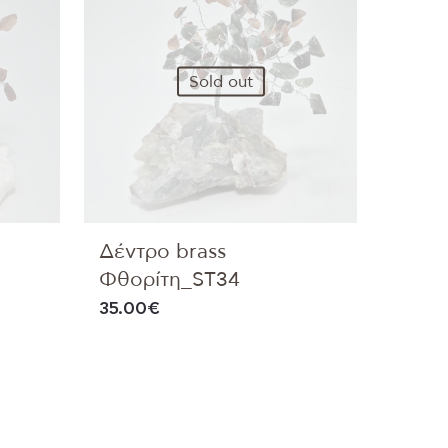
Sold out
Δέντρο brass
Φθορίτη_ST34
35.00
€