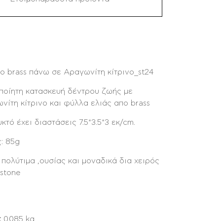
ο brass πάνω σε Αραγωνίτη κίτρινο_st24
ποίητη κατασκευή δέντρου ζωής με
νίτη κίτρινο και φύλλα ελιάς απο brass
κτό έχει διαστάσεις 7.5*3.5*3 εκ/cm.
: 85g
πολύτιμα ,ουσίας και μοναδικά δια χειρός
ostone
:
0.085 kg