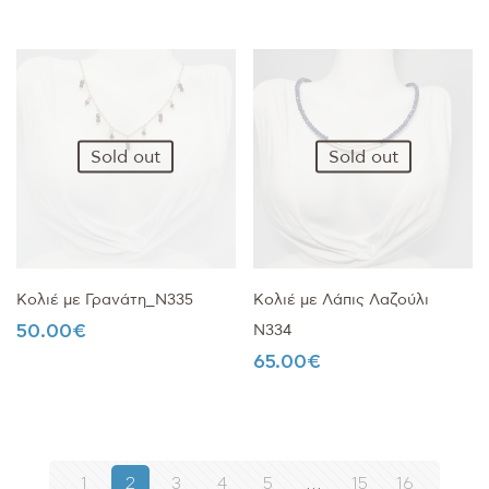
Sold out
Sold out
Κολιέ με Γρανάτη_N335
Κολιέ με Λάπις Λαζούλι
50.00
€
N334
65.00
€
1
2
3
4
5
…
15
16